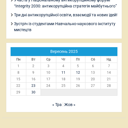
Участь у Національному антикорупційному форумі
“Integrity 2030: антикорупційна стратегія майбутнього”
Три дні антикорупційної освіти, взаємодії та нових ідей!
Зустріч із студентами Навчально-наукового інституту
мистецтв
Вересень 2025
Пн
Вт
Ср
Чт
Пт
Сб
Нд
1
2
3
4
5
6
7
8
9
10
11
12
13
14
15
16
17
18
19
20
21
22
23
24
25
26
27
28
29
30
« Тра
Жов »