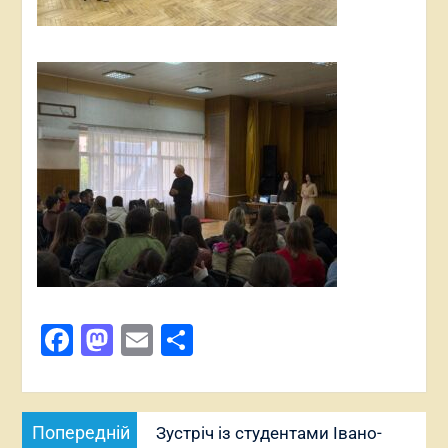
Facebook
Mastodon
Email
Поділитися
Навігація
Попередній
Попередній
Зустріч із студентами Івано-
записів
запис: